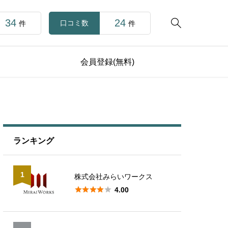
34
24

口コミ数
件
件
会員登録(無料)
ランキング
1
株式会社みらいワークス





4.00