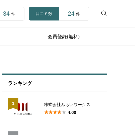
34
24

口コミ数
件
件
会員登録(無料)
ランキング
1
株式会社みらいワークス





4.00