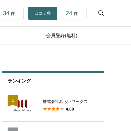
34
24

口コミ数
件
件
会員登録(無料)
ランキング
1
株式会社みらいワークス





4.00