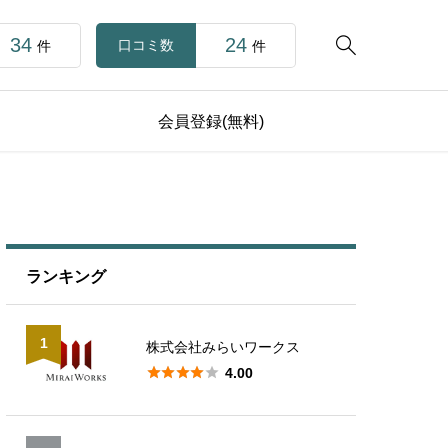
34
24

口コミ数
件
件
会員登録(無料)
ランキング
1
株式会社みらいワークス





4.00